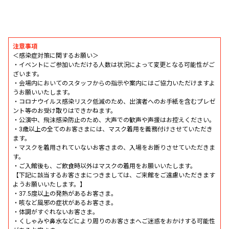
注意事項
＜感染症対策に関するお願い＞
・イベントにご参加いただける人数は状況によって変更となる可能性がご
ざいます。
・会場内においてのスタッフからの指示や案内にはご協力いただけますよ
うお願いいたします。
・コロナウイルス感染リスク低減のため、出演者へのお手紙を含むプレゼ
ント等のお受け取りはできかねます。
・公演中、飛沫感染防止のため、大声での歓声や声援はお控えください。
・3歳以上の全てのお客さまには、マスク着用を義務付けさせていただき
ます。
・マスクを着用されていないお客さまの、入場をお断りさせていただきま
す。
・ご入館後も、ご飲食時以外はマスクの着用をお願いいたします。
【下記に該当するお客さまにつきましては、ご来館をご遠慮いただきます
ようお願いいたします。】
・37.5度以上の発熱があるお客さま。
・咳など風邪の症状があるお客さま。
・体調がすぐれないお客さま。
・くしゃみや鼻水などにより周りのお客さまへご迷惑をおかけする可能性