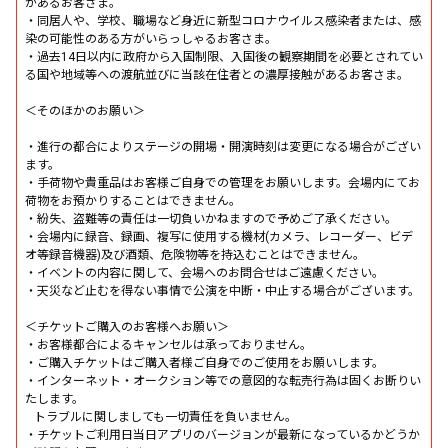
があるお客さま。
・同居人や、学校、職場など身近に新型コロナウイルス感染者または、感
染の可能性のある方がいらっしゃるお客さま。
・過去14日以内に政府から入国制限、入国後の観察期間を必要とされてい
る国や地域等への渡航並びに当該在住者との濃厚接触があるお客さま。
＜そのほかのお願い＞
・進行の都合によりステージの開場・開演時刻は変更になる場合がござい
ます。
・手荷物や貴重品はお客様ご自身での管理をお願いします。会場内にてお
荷物をお預かりすることはできません。
・紛失、盗難等の責任は一切負いかねますので予めご了承ください。
・会場内に録音、録画、複写に使用する機材(カメラ、レコーダー、ビデ
オ等録音機器)及び酒類、危険物等を持込むことはできません。
・イベントの内容に関して、会場へのお問合せはご遠慮ください。
・天災など止むを得ない事情で公演を中断・中止する場合がございます。
＜チケットご購入のお客様へお願い＞
・お客様都合によるキャンセルは承っておりません。
・ご購入チケットはご購入者様ご自身でのご使用をお願いします。
・インターネット・オークション等での意図的な転売行為は固くお断りい
たします。
トラブルに関しましても一切責任を負いません。
・チケットご利用日当日アプリのバージョンが最新になっているかどうか